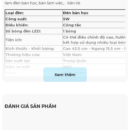
làm đèn bàn học, bàn làm việc,... tiện lợi
Loại đèn:
Đèn bàn học
Công suất:
5W
Điều khiển:
Công tắc
Số bóng đèn LED:
1 bóng
Có thể điều chỉnh độ cao, hướng
Tiện ích:
kết hợp sử dụng nhiều loại bóng 
Kích thước - Khối lượng:
Cao 43.5 cm - Ngang 15.5 cm - Sâ
Thương hiệu của:
Việt Nam
Sản xuất tại:
Trung Quốc
Năm ra mắt:
2017
Hãng:
Điện Quang
Xem thêm
ĐÁNH GIÁ SẢN PHẨM