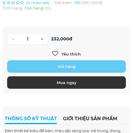
(0 nhận xét)
Tiết kiệm:
15%
(190.000đ)
Tình trạng:
Còn hàng
(10)
-
+
232,000đ
Yêu thích
Giỏ hàng
Mua ngay
THÔNG SỐ KỸ THUẬT
GIỚI THIỆU SẢN PHẨM
Đèn thiết kế kiểu để bàn, màu sắc sáng sủa, trẻ trung, dùng