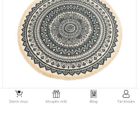
Danh mục
Khuyến mãi
Blog
Tài khoản
TRANG TRÍ NỘI THẤT
Thảm Canvas Tròn Tua Rua Scadivian Thổ Cẩm
(0 nhận xét)
223.000đ